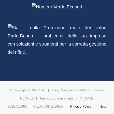
Protezione reale dei valori
ambientali della tua impresa
con soluzioni e strumenti per la corretta gestione
dei rifiuti.
© Copyright 2010 -
2026 | EasyRaee, un prodotto di Consorzio
ECOPED | Riproduzione riservata | P.IVA/CF:
05157260968 | R.E.A.: MI_1799587 |
Privacy Policy
|
Note